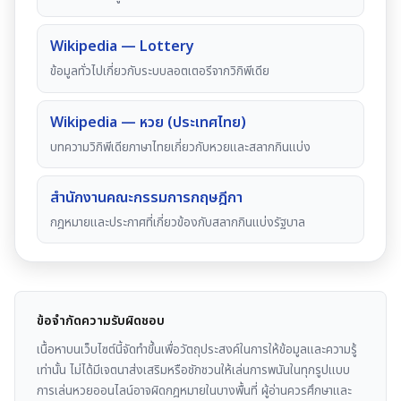
Wikipedia — Lottery
ข้อมูลทั่วไปเกี่ยวกับระบบลอตเตอรีจากวิกิพีเดีย
Wikipedia — หวย (ประเทศไทย)
บทความวิกิพีเดียภาษาไทยเกี่ยวกับหวยและสลากกินแบ่ง
สำนักงานคณะกรรมการกฤษฎีกา
กฎหมายและประกาศที่เกี่ยวข้องกับสลากกินแบ่งรัฐบาล
ข้อจำกัดความรับผิดชอบ
เนื้อหาบนเว็บไซต์นี้จัดทำขึ้นเพื่อวัตถุประสงค์ในการให้ข้อมูลและความรู้
เท่านั้น ไม่ได้มีเจตนาส่งเสริมหรือชักชวนให้เล่นการพนันในทุกรูปแบบ
การเล่นหวยออนไลน์อาจผิดกฎหมายในบางพื้นที่ ผู้อ่านควรศึกษาและ