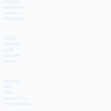
หวยลาววันนี้
หวยฮานอยวันนี้
ตรวจหวย
เปรียบเทียบเว็บ
ประเภทหวย
หวยลาว
หวยฮานอย
หวยยี่กี
คู่มือ Guide
บทความ
ข้อมูล
เกี่ยวกับเรา
FAQ
ติดต่อ
Privacy Policy
Terms of Service