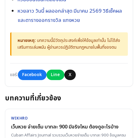
หวยลาว วันนี้ ผลออกล่าสุด มีนาคม 2569 วิธีเช็คผล
และตารางออกรางวัล แทงหวย
หมายเหตุ:
บทความนี้มีวัตถุประสงค์เพื่อให้ข้อมูลเท่านั้น ไม่ได้ส่ง
เสริมการเล่นพนัน ผู้อ่านควรปฏิบัติตามกฎหมายในพื้นที่ของตน
แชร์:
Facebook
Line
X
บทความที่เกี่ยวข้อง
WIKHRO
เว็บหวย จ่ายเต็ม บาทละ 900 มีจริงไหม ต้องดูอะไรบ้าง
Cuban Affairs Journal รวบรวมเว็บหวยจ่ายเต็ม บาทละ 900 ข้อมูลครบ