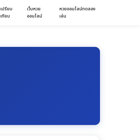
เปรียบ
เว็บหวย
หวยออนไลน์ทดลอง
เทียบ
ออนไลน์
เล่น