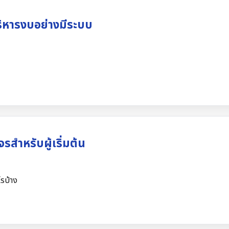
บริหารงบอย่างมีระบบ
สำหรับผู้เริ่มต้น
ไรบ้าง