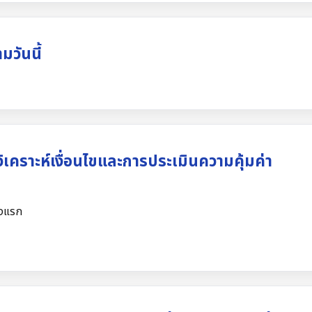
วันนี้
ิเคราะห์เงื่อนไขและการประเมินความคุ้มค่า
้งแรก