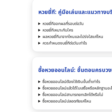
หวยยี่กี: คู่มือเล่นและแนวทาง
หวยยี่กีออกผลกี่รอบต่อวัน
หวยยี่กีเหมาะกับใคร
ผลหวยยี่กีมาจากไหนและโปร่งใสแค่ไหน
ควรกำหนดงบยี่กีต่อวันเท่าไร
ซื้อหวยออนไลน์: ขั้นตอนครบวงจร
ซื้อหวยออนไลน์ต้องใช้เงินขั้นต่ำเท่าไร
ซื้อหวยออนไลน์แล้วได้ใบเสร็จหรือหลักฐานอะ
ซื้อหวยออนไลน์สามารถยกเลิกได้หรือไม่
ซื้อหวยออนไลน์ปลอดภัยแค่ไหน