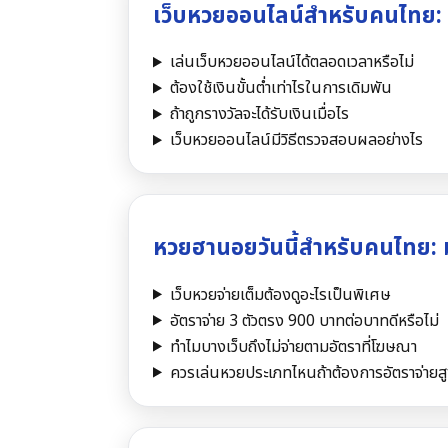
เว็บหวยออนไลน์สำหรับคนไทย: บ
เล่นเว็บหวยออนไลน์ได้ตลอดเวลาหรือไม่
ต้องใช้เงินขั้นต่ำเท่าไรในการเดิมพัน
ถ้าถูกรางวัลจะได้รับเงินเมื่อไร
เว็บหวยออนไลน์มีวิธีตรวจสอบผลอย่างไร
หวยฮานอยวันนี้สำหรับคนไทย: มุม
เว็บหวยจ่ายเต็มต้องดูอะไรเป็นพิเศษ
อัตราจ่าย 3 ตัวตรง 900 บาทต่อบาทดีหรือไม่
ทำไมบางเว็บถึงไม่จ่ายตามอัตราที่โฆษณา
ควรเล่นหวยประเภทไหนถ้าต้องการอัตราจ่ายส