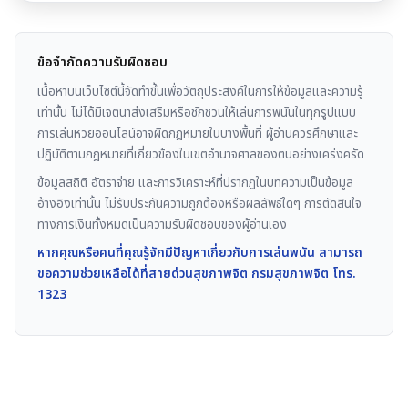
ข้อจำกัดความรับผิดชอบ
เนื้อหาบนเว็บไซต์นี้จัดทำขึ้นเพื่อวัตถุประสงค์ในการให้ข้อมูลและความรู้
เท่านั้น ไม่ได้มีเจตนาส่งเสริมหรือชักชวนให้เล่นการพนันในทุกรูปแบบ
การเล่นหวยออนไลน์อาจผิดกฎหมายในบางพื้นที่ ผู้อ่านควรศึกษาและ
ปฏิบัติตามกฎหมายที่เกี่ยวข้องในเขตอำนาจศาลของตนอย่างเคร่งครัด
ข้อมูลสถิติ อัตราจ่าย และการวิเคราะห์ที่ปรากฏในบทความเป็นข้อมูล
อ้างอิงเท่านั้น ไม่รับประกันความถูกต้องหรือผลลัพธ์ใดๆ การตัดสินใจ
ทางการเงินทั้งหมดเป็นความรับผิดชอบของผู้อ่านเอง
หากคุณหรือคนที่คุณรู้จักมีปัญหาเกี่ยวกับการเล่นพนัน สามารถ
ขอความช่วยเหลือได้ที่สายด่วนสุขภาพจิต กรมสุขภาพจิต โทร.
1323