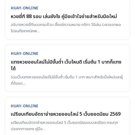
HUAY-ONLINE
หวยยี่กี 88 รอบ เล่นยังไง คู่มือเข้าใจง่ายสำหรับมือใหม่
อธิบายหวยยี่กีแบบครบถ้วน ตั้งแต่ความหมาย กติกา วิธีเล่น เวลาออกผล
ไปจนถึงเทคนิคพ
...
HUAY-ONLINE
แทงหวยออนไลน์ไม่มีขั้นต่ำ เว็บไหนดี เริ่มต้น 1 บาทก็แทง
ได้
รวมเว็บแทงหวยออนไลน์ไม่มีขั้นต่ำ เริ่มต้น 1 บาท เหมาะสำหรับมือใหม่และผู้
ที่ต้องก
...
HUAY-ONLINE
เปรียบเทียบอัตราจ่ายหวยออนไลน์ 5 เว็บยอดนิยม 2569
เปรียบเทียบอัตราจ่ายหวยออนไลน์ 5 เว็บยอดนิยมแบบละเอียด ครบทุก
ประเภทการแทง คู่มือ
...