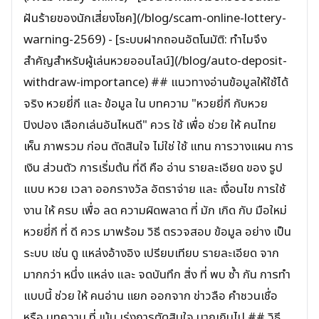
ฝันร้ายของนักเสี่ยงโชค](/blog/scam-online-lottery-
warning-2569) - [ระบบฝากถอนอัตโนมัติ: ทำไมจึง
สำคัญสำหรับผู้เล่นหวยออนไลน์](/blog/auto-deposit-
withdraw-importance)
## แนวทางอ่านข้อมูลให้ใช้ได้
จริง หวยยี่กี และ ข้อมูล ใน บทความ "หวยยี่กี กับหวย
ปิงปอง เลือกเล่นอันไหนดี" ควร ใช้ เพื่อ ช่วย ให้ คนไทย
เห็น ภาพรวม ก่อน ตัดสินใจ ไม่ใช่ ใช้ แทน การวางแผน การ
เงิน ส่วนตัว การเริ่มต้น ที่ดี คือ อ่าน รายละเอียด ของ รูป
แบบ หวย เวลา ออกรางวัล อัตราจ่าย และ เงื่อนไข การใช้
งาน ให้ ครบ เพื่อ ลด ความผิดพลาด ที่ มัก เกิด กับ มือใหม่
หวยยี่กี ที่ ดี ควร มาพร้อม วิธี ตรวจสอบ ข้อมูล อย่าง เป็น
ระบบ เช่น ดู แหล่งอ้างอิง เปรียบเทียบ รายละเอียด จาก
มากกว่า หนึ่ง แหล่ง และ จดบันทึก สิ่ง ที่ พบ ซ้ำ กัน การทำ
แบบนี้ ช่วย ให้ คนอ่าน แยก ออกจาก ข่าวลือ คำชวนเชื่อ
หรือ บทความ ที่ เน้น เร่งการตัดสินใจ มากเกินไป ## วิธี