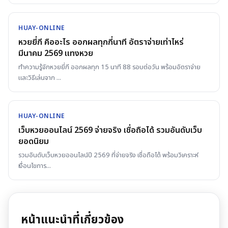
HUAY-ONLINE
หวยยี่กี คืออะไร ออกผลทุกกี่นาที อัตราจ่ายเท่าไหร่
มีนาคม 2569 แทงหวย
ทำความรู้จักหวยยี่กี ออกผลทุก 15 นาที 88 รอบต่อวัน พร้อมอัตราจ่าย
และวิธีเล่นจาก
...
HUAY-ONLINE
เว็บหวยออนไลน์ 2569 จ่ายจริง เชื่อถือได้ รวมอันดับเว็บ
ยอดนิยม
รวมอันดับเว็บหวยออนไลน์ปี 2569 ที่จ่ายจริง เชื่อถือได้ พร้อมวิเคราะห์
เงื่อนไขการ
...
หน้าแนะนำที่เกี่ยวข้อง