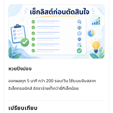
หวยปิงปอง
ออกผลทุก 5 นาที กว่า 200 รอบ/วัน ใช้ระบบจับสลาก
อิเล็กทรอนิกส์ อัตราจ่ายต่ำกว่ายี่กีเล็กน้อย
เปรียบเทียบ