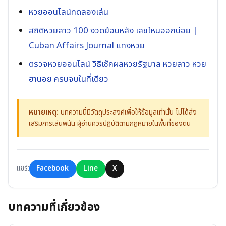
หวยออนไลน์ทดลองเล่น
สถิติหวยลาว 100 งวดย้อนหลัง เลขไหนออกบ่อย |
Cuban Affairs Journal แทงหวย
ตรวจหวยออนไลน์ วิธีเช็คผลหวยรัฐบาล หวยลาว หวย
ฮานอย ครบจบในที่เดียว
หมายเหตุ:
บทความนี้มีวัตถุประสงค์เพื่อให้ข้อมูลเท่านั้น ไม่ได้ส่ง
เสริมการเล่นพนัน ผู้อ่านควรปฏิบัติตามกฎหมายในพื้นที่ของตน
แชร์:
Facebook
Line
X
บทความที่เกี่ยวข้อง