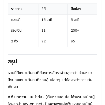
รายการ
ยี่กี
ปิงปอง
ความถี่
15 นาที
5 นาที
รอบ/วัน
88
200+
2 ตัว
92
85
สรุป
หวยยี่กีเหมาะกับคนที่ต้องการอัตราจ่ายสูงกว่า ส่วนหวย
ปิงปองเหมาะกับคนที่ชอบลุ้นบ่อยๆ แต่ต้องระวังการเล่น
เกินงบ
## บทความแนะนำต่อ - [เว็บหวยออนไลน์สำหรับคนไทย]
(/web-huay-online) - [มิจฉาชีพแฝงเว็บหวยออนไลน์