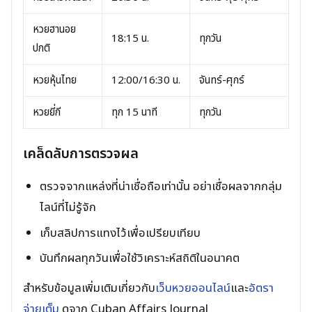
หวยฮานอย
18:15 น.
ทุกวัน
ปกติ
หวยหุ้นไทย
12:00/16:30 น.
จันทร์-ศุกร์
หวยยี่กี
ทุก 15 นาที
ทุกวัน
เคล็ดลับการตรวจผล
ตรวจจากแหล่งที่น่าเชื่อถือเท่านั้น อย่าเชื่อผลจากกลุ่ม
ไลน์ที่ไม่รู้จัก
เก็บสลิปการแทงไว้เพื่อเปรียบเทียบ
บันทึกผลทุกวันเพื่อใช้วิเคราะห์สถิติในอนาคต
สำหรับข้อมูลเพิ่มเติมเกี่ยวกับ
เว็บหวยออนไลน์
และ
อัตรา
จ่ายเต็ม
ดูจาก Cuban Affairs Journal