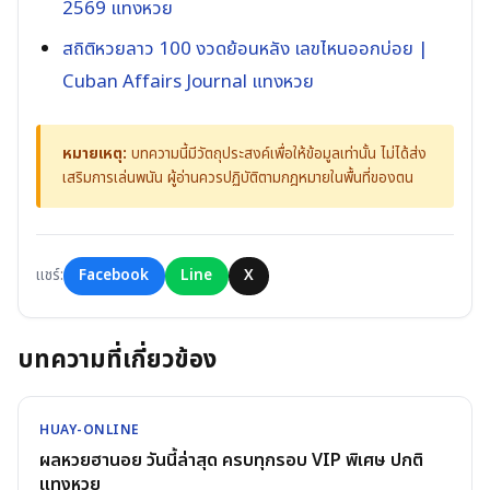
2569 แทงหวย
สถิติหวยลาว 100 งวดย้อนหลัง เลขไหนออกบ่อย |
Cuban Affairs Journal แทงหวย
หมายเหตุ:
บทความนี้มีวัตถุประสงค์เพื่อให้ข้อมูลเท่านั้น ไม่ได้ส่ง
เสริมการเล่นพนัน ผู้อ่านควรปฏิบัติตามกฎหมายในพื้นที่ของตน
แชร์:
Facebook
Line
X
บทความที่เกี่ยวข้อง
HUAY-ONLINE
ผลหวยฮานอย วันนี้ล่าสุด ครบทุกรอบ VIP พิเศษ ปกติ
แทงหวย