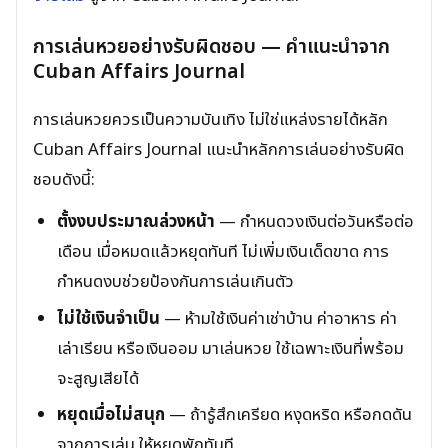
การเล่นหวยอย่างรับผิดชอบ — คำแนะนำจาก
Cuban Affairs Journal
การเล่นหวยควรเป็นความบันเทิง ไม่ใช่แหล่งรายได้หลัก
Cuban Affairs Journal แนะนำหลักการเล่นอย่างรับผิด
ชอบดังนี้:
ตั้งงบประมาณล่วงหน้า
— กำหนดวงเงินต่อวันหรือต่อ
เดือน เมื่อหมดแล้วหยุดทันที ไม่เพิ่มเงินเด็ดขาด การ
กำหนดงบช่วยป้องกันการเล่นเกินตัว
ไม่ใช้เงินจำเป็น
— ห้ามใช้เงินค่าเช่าบ้าน ค่าอาหาร ค่า
เล่าเรียน หรือเงินออม มาเล่นหวย ใช้เฉพาะเงินที่พร้อม
จะสูญเสียได้
หยุดเมื่อไม่สนุก
— ถ้ารู้สึกเครียด หงุดหริด หรือกดดัน
จากการเล่น ให้หยุดพักทันที