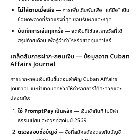
ไม่ไล่ตามเมื่อเสีย
— การเพิ่มเดิมพันเพื่อ "แก้มือ" เป็น
ข้อผิดพลาดที่ร้ายแรงที่สุด ยอมรับผลและหยุด
บันทึกการเล่นทุกครั้ง
— จดเงินที่ใช้และรางวัลที่ได้
สรุปท้ายเดือน เพื่อรู้ว่ากำไรหรือขาดทุนเท่าไหร่
เคล็ดลับการฝาก-ถอนเงิน — ข้อมูลจาก Cuban
Affairs Journal
การฝาก-ถอนเงินเป็นขั้นตอนสำคัญ Cuban Affairs
Journal แนะนำเทคนิคที่ช่วยให้ทำรายการได้สะดวกและ
ปลอดภัย:
ใช้ PromptPay เป็นหลัก
— เงินเข้าทันที ไม่มีค่า
ธรรมเนียม สะดวกที่สุดในปี 2569
ตรวจสอบชื่อบัญชี
— ชื่อที่สมัครต้องตรงกับบัญชี