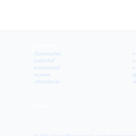
หวยออนไลน์
ป
เว็บหวยออนไลน์
ห
หวยลาววันนี้
ห
หวยฮานอยวันนี้
หว
ตรวจหวย
คู
เปรียบเทียบเว็บ
บ
เว็บแนะนำ