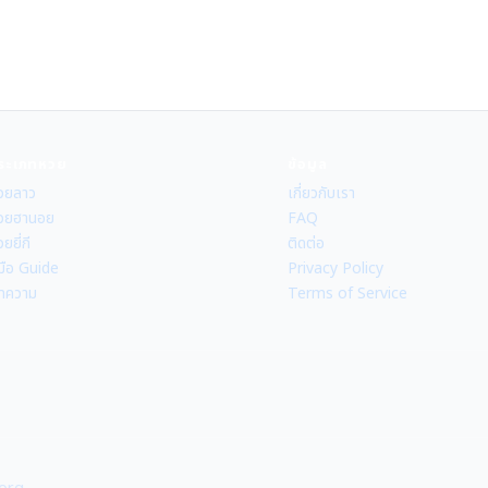
ระเภทหวย
ข้อมูล
วยลาว
เกี่ยวกับเรา
วยฮานอย
FAQ
ยยี่กี
ติดต่อ
่มือ Guide
Privacy Policy
ทความ
Terms of Service