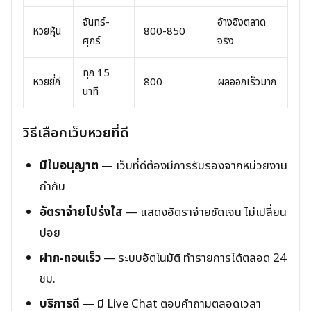
จันทร์-
อ้างอิงตลาด
หวยหุ้น
800-850
ศุกร์
จริง
ทุก 15
หวยยี่กี
800
ผลออกเร็วมาก
นาที
วิธีเลือกเว็บหวยที่ดี
มีใบอนุญาต
— เว็บที่ดีต้องมีการรับรองจากหน่วยงาน
กำกับ
อัตราจ่ายโปร่งใส
— แสดงอัตราจ่ายชัดเจน ไม่เปลี่ยน
บ่อย
ฝาก-ถอนเร็ว
— ระบบอัตโนมัติ ทำรายการได้ตลอด 24
ชม.
บริการดี
— มี Live Chat ตอบคำถามตลอดเวลา