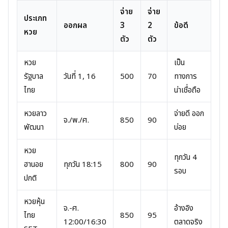
จ่าย
จ่าย
ประเภท
ออกผล
3
2
ข้อดี
หวย
ตัว
ตัว
หวย
เป็น
รัฐบาล
วันที่ 1, 16
500
70
ทางการ
ไทย
น่าเชื่อถือ
หวยลาว
จ่ายดี ออก
จ./พ./ศ.
850
90
พัฒนา
บ่อย
หวย
ทุกวัน 4
ฮานอย
ทุกวัน 18:15
800
90
รอบ
ปกติ
หวยหุ้น
จ.-ศ.
อ้างอิง
ไทย
850
95
12:00/16:30
ตลาดจริง