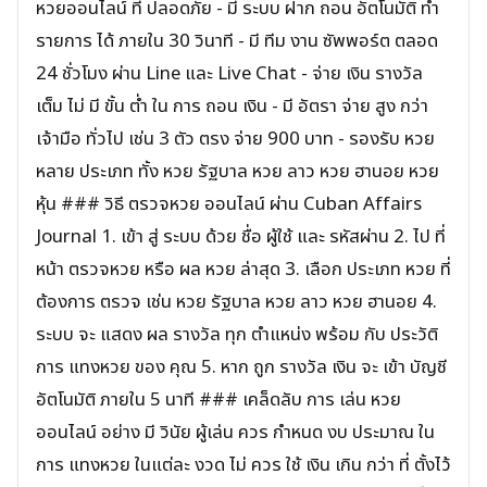
หวยออนไลน์ ที่ ปลอดภัย - มี ระบบ ฝาก ถอน อัตโนมัติ ทำ
รายการ ได้ ภายใน 30 วินาที - มี ทีม งาน ซัพพอร์ต ตลอด
24 ชั่วโมง ผ่าน Line และ Live Chat - จ่าย เงิน รางวัล
เต็ม ไม่ มี ขั้น ต่ำ ใน การ ถอน เงิน - มี อัตรา จ่าย สูง กว่า
เจ้ามือ ทั่วไป เช่น 3 ตัว ตรง จ่าย 900 บาท - รองรับ หวย
หลาย ประเภท ทั้ง หวย รัฐบาล หวย ลาว หวย ฮานอย หวย
หุ้น ### วิธี ตรวจหวย ออนไลน์ ผ่าน Cuban Affairs
Journal 1. เข้า สู่ ระบบ ด้วย ชื่อ ผู้ใช้ และ รหัสผ่าน 2. ไป ที่
หน้า ตรวจหวย หรือ ผล หวย ล่าสุด 3. เลือก ประเภท หวย ที่
ต้องการ ตรวจ เช่น หวย รัฐบาล หวย ลาว หวย ฮานอย 4.
ระบบ จะ แสดง ผล รางวัล ทุก ตำแหน่ง พร้อม กับ ประวัติ
การ แทงหวย ของ คุณ 5. หาก ถูก รางวัล เงิน จะ เข้า บัญชี
อัตโนมัติ ภายใน 5 นาที ### เคล็ดลับ การ เล่น หวย
ออนไลน์ อย่าง มี วินัย ผู้เล่น ควร กำหนด งบ ประมาณ ใน
การ แทงหวย ในแต่ละ งวด ไม่ ควร ใช้ เงิน เกิน กว่า ที่ ตั้งไว้