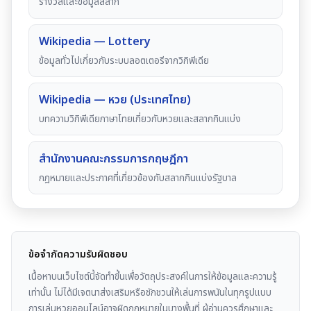
รางวัลและข้อมูลสลาก
Wikipedia — Lottery
ข้อมูลทั่วไปเกี่ยวกับระบบลอตเตอรีจากวิกิพีเดีย
Wikipedia — หวย (ประเทศไทย)
บทความวิกิพีเดียภาษาไทยเกี่ยวกับหวยและสลากกินแบ่ง
สำนักงานคณะกรรมการกฤษฎีกา
กฎหมายและประกาศที่เกี่ยวข้องกับสลากกินแบ่งรัฐบาล
ข้อจำกัดความรับผิดชอบ
เนื้อหาบนเว็บไซต์นี้จัดทำขึ้นเพื่อวัตถุประสงค์ในการให้ข้อมูลและความรู้
เท่านั้น ไม่ได้มีเจตนาส่งเสริมหรือชักชวนให้เล่นการพนันในทุกรูปแบบ
การเล่นหวยออนไลน์อาจผิดกฎหมายในบางพื้นที่ ผู้อ่านควรศึกษาและ