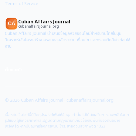
Terms of Service
Cuban Affairs Journal
CA
cubanaffairsjournal.org
Cuban Affairs Journal นำเสนอข้อมูลหวยออนไลน์สำหรับคนไทยในมุม
วิเคราะห์เชิงโครงสร้าง ครอบคลุมอัตราจ่าย เงื่อนไข และกรอบตัดสินใจก่อนใช้
งาน
เว็บแนะนำ
©
2026
Cuban Affairs Journal
·
cubanaffairsjournal.org
เนื้อหาในเว็บไซต์นี้มีวัตถุประสงค์เพื่อให้ข้อมูลเท่านั้น ไม่ได้ส่งเสริมการเล่นพนันในทุก
รูปแบบ ผู้ใช้ควรศึกษาและปฏิบัติตามกฎหมายที่เกี่ยวข้องในพื้นที่ของตนอย่าง
เคร่งครัด หากมีปัญหาเรื่องการพนัน โทร. สายด่วนสุขภาพจิต 1323