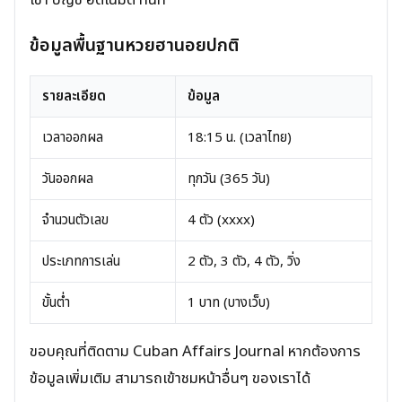
เข้า บัญชี อัตโนมัติ ทันที
ข้อมูลพื้นฐานหวยฮานอยปกติ
รายละเอียด
ข้อมูล
เวลาออกผล
18:15 น. (เวลาไทย)
วันออกผล
ทุกวัน (365 วัน)
จำนวนตัวเลข
4 ตัว (xxxx)
ประเภทการเล่น
2 ตัว, 3 ตัว, 4 ตัว, วิ่ง
ขั้นต่ำ
1 บาท (บางเว็บ)
ขอบคุณที่ติดตาม Cuban Affairs Journal หากต้องการ
ข้อมูลเพิ่มเติม สามารถเข้าชมหน้าอื่นๆ ของเราได้