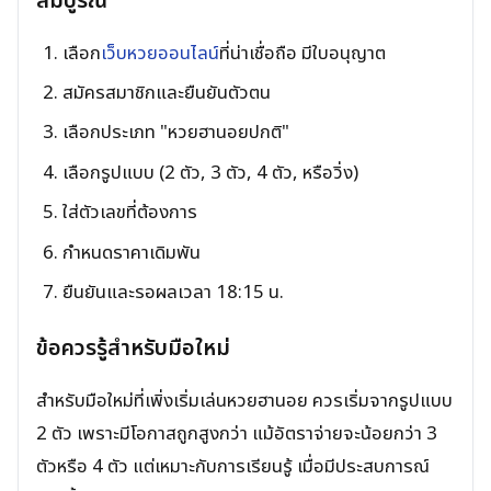
สมบูรณ์
เลือก
เว็บหวยออนไลน์
ที่น่าเชื่อถือ มีใบอนุญาต
สมัครสมาชิกและยืนยันตัวตน
เลือกประเภท "หวยฮานอยปกติ"
เลือกรูปแบบ (2 ตัว, 3 ตัว, 4 ตัว, หรือวิ่ง)
ใส่ตัวเลขที่ต้องการ
กำหนดราคาเดิมพัน
ยืนยันและรอผลเวลา 18:15 น.
ข้อควรรู้สำหรับมือใหม่
สำหรับมือใหม่ที่เพิ่งเริ่มเล่นหวยฮานอย ควรเริ่มจากรูปแบบ
2 ตัว เพราะมีโอกาสถูกสูงกว่า แม้อัตราจ่ายจะน้อยกว่า 3
ตัวหรือ 4 ตัว แต่เหมาะกับการเรียนรู้ เมื่อมีประสบการณ์