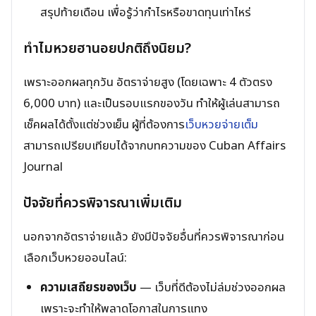
สรุปท้ายเดือน เพื่อรู้ว่ากำไรหรือขาดทุนเท่าไหร่
ทำไมหวยฮานอยปกติถึงนิยม?
เพราะออกผลทุกวัน อัตราจ่ายสูง (โดยเฉพาะ 4 ตัวตรง
6,000 บาท) และเป็นรอบแรกของวัน ทำให้ผู้เล่นสามารถ
เช็คผลได้ตั้งแต่ช่วงเย็น ผู้ที่ต้องการ
เว็บหวยจ่ายเต็ม
สามารถเปรียบเทียบได้จากบทความของ Cuban Affairs
Journal
ปัจจัยที่ควรพิจารณาเพิ่มเติม
นอกจากอัตราจ่ายแล้ว ยังมีปัจจัยอื่นที่ควรพิจารณาก่อน
เลือกเว็บหวยออนไลน์:
ความเสถียรของเว็บ
— เว็บที่ดีต้องไม่ล่มช่วงออกผล
เพราะจะทำให้พลาดโอกาสในการแทง