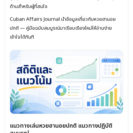
ด้านสำหรับผู้ที่สนใจ
Cuban Affairs Journal นำข้อมูลเกี่ยวกับหวยฮานอย
ปกติ — คู่มือฉบับสมบูรณ์มาเรียบเรียงใหม่ให้อ่านง่าย
เข้าใจได้ทันที
แนวทางเล่นหวยฮานอยปกติ แนวทางปฏิบัติ