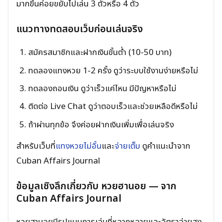
มากขึ้นค่อยขยับไปเล่น 3 ตัวหรือ 4 ตัว
แนวทางทดสอบเว็บก่อนเล่นจริง
สมัครสมาชิกและฝากเงินขั้นต่ำ (10-50 บาท)
ทดลองแทงหวย 1-2 ครั้ง ดูว่าระบบใช้งานง่ายหรือไม่
ทดลองถอนเงิน ดูว่าเร็วแค่ไหน มีปัญหาหรือไม่
ติดต่อ Live Chat ดูว่าตอบเร็วและช่วยเหลือดีหรือไม่
ถ้าผ่านทุกข้อ จึงค่อยฝากเงินเพิ่มเพื่อเล่นจริง
สำหรับเว็บที่
แทงหวยไม่อั้น
และ
จ่ายเต็ม
ดูคำแนะนำจาก
Cuban Affairs Journal
ข้อมูลเชิงลึกเกี่ยวกับ หวยฮานอย — จาก
Cuban Affairs Journal