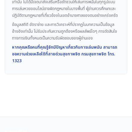
เท่านั้น ไม่ได้มีเจตนาส่งเสริมหรือชักชวนให้เล่นการพนันในทุกรูปแบบ
การเล่นหวยออนไลน์อาจผิดกฎหมายในบางพื้นที่ ผู้อ่านควรศึกษาและ
ปฏิบัติตามกฎหมายที่เกี่ยวข้องในเขตอำนาจศาลของตนอย่างเคร่งครัด
ข้อมูลสถิติ อัตราจ่าย และการวิเคราะห์ที่ปรากฏในบทความเป็นข้อมูล
อ้างอิงเท่านั้น ไม่รับประกันความถูกต้องหรือผลลัพธ์ใดๆ การตัดสินใจ
ทางการเงินทั้งหมดเป็นความรับผิดชอบของผู้อ่านเอง
หากคุณหรือคนที่คุณรู้จักมีปัญหาเกี่ยวกับการเล่นพนัน สามารถ
ขอความช่วยเหลือได้ที่สายด่วนสุขภาพจิต กรมสุขภาพจิต โทร.
1323
หวยออนไลน์