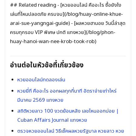
## Related reading - [หวยออนไลน์ คืออะไร ซื้อยังไง
เล่นที่ไหนปลอดภัย ครบจบ](/blog/huay-online-khue-
arai-sue-yangngai-guide) - [ผลหวยฮานอย วันนี้ล่าสุด
ครบทุกรอบ VIP พิเศษ ปกติ แทงหวย](/blog/phon-
huay-hanoi-wan-nee-krob-took-rob)
อ่านต่อในหัวข้อที่เกี่ยวข้อง
หวยออนไลน์ทดลองเล่น
หวยยี่กี คืออะไร ออกผลทุกกี่นาที อัตราจ่ายเท่าไหร่
มีนาคม 2569 แทงหวย
สถิติหวยลาว 100 งวดย้อนหลัง เลขไหนออกบ่อย |
Cuban Affairs Journal แทงหวย
ตรวจหวยออนไลน์ วิธีเช็คผลหวยรัฐบาล หวยลาว หวย