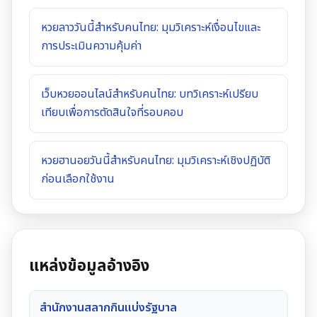
หวยลาววันนี้สำหรับคนไทย: มุมวิเคราะห์เงื่อนไขและ
การประเมินความคุ้มค่า
เว็บหวยออนไลน์สำหรับคนไทย: บทวิเคราะห์เปรียบ
เทียบเพื่อการตัดสินใจที่รอบคอบ
หวยฮานอยวันนี้สำหรับคนไทย: มุมวิเคราะห์เชิงปฏิบัติ
ก่อนเลือกใช้งาน
แหล่งข้อมูลอ้างอิง
สำนักงานสลากกินแบ่งรัฐบาล