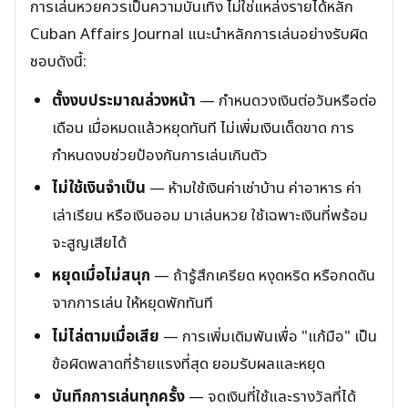
การเล่นหวยควรเป็นความบันเทิง ไม่ใช่แหล่งรายได้หลัก
Cuban Affairs Journal แนะนำหลักการเล่นอย่างรับผิด
ชอบดังนี้:
ตั้งงบประมาณล่วงหน้า
— กำหนดวงเงินต่อวันหรือต่อ
เดือน เมื่อหมดแล้วหยุดทันที ไม่เพิ่มเงินเด็ดขาด การ
กำหนดงบช่วยป้องกันการเล่นเกินตัว
ไม่ใช้เงินจำเป็น
— ห้ามใช้เงินค่าเช่าบ้าน ค่าอาหาร ค่า
เล่าเรียน หรือเงินออม มาเล่นหวย ใช้เฉพาะเงินที่พร้อม
จะสูญเสียได้
หยุดเมื่อไม่สนุก
— ถ้ารู้สึกเครียด หงุดหริด หรือกดดัน
จากการเล่น ให้หยุดพักทันที
ไม่ไล่ตามเมื่อเสีย
— การเพิ่มเดิมพันเพื่อ "แก้มือ" เป็น
ข้อผิดพลาดที่ร้ายแรงที่สุด ยอมรับผลและหยุด
บันทึกการเล่นทุกครั้ง
— จดเงินที่ใช้และรางวัลที่ได้