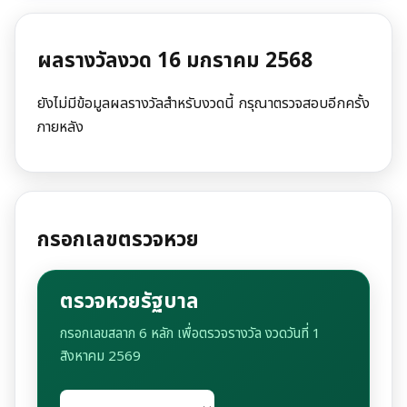
ผลรางวัลงวด
16 มกราคม 2568
ยังไม่มีข้อมูลผลรางวัลสำหรับงวดนี้ กรุณาตรวจสอบอีกครั้ง
ภายหลัง
กรอกเลขตรวจหวย
ตรวจหวยรัฐบาล
กรอกเลขสลาก 6 หลัก เพื่อตรวจรางวัล งวดวันที่
1
สิงหาคม 2569