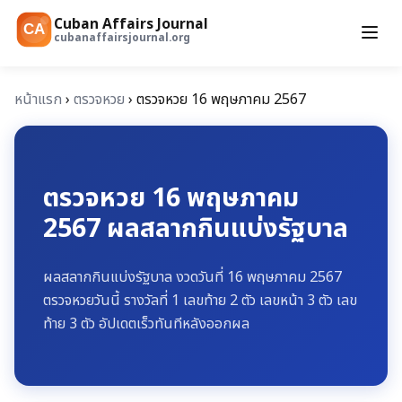
Cuban Affairs Journal
CA
cubanaffairsjournal.org
หน้าแรก
›
ตรวจหวย
› ตรวจหวย
16 พฤษภาคม 2567
ตรวจหวย
16 พฤษภาคม
2567
ผลสลากกินแบ่งรัฐบาล
ผลสลากกินแบ่งรัฐบาล งวดวันที่
16 พฤษภาคม 2567
ตรวจหวยวันนี้ รางวัลที่ 1 เลขท้าย 2 ตัว เลขหน้า 3 ตัว เลข
ท้าย 3 ตัว อัปเดตเร็วทันทีหลังออกผล