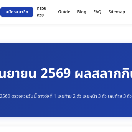
ตรวจ
สมัครสมาชิก
Guide
Blog
FAQ
Sitemap
หวย
ันยายน 2569
ผลสลากกิน
 2569
ตรวจหวยวันนี้ รางวัลที่ 1 เลขท้าย 2 ตัว เลขหน้า 3 ตัว เลขท้าย 3 ต