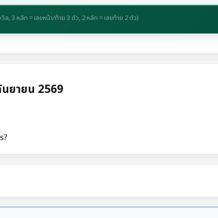
, 3 หลัก = เลขหน้า/ท้าย 3 ตัว, 2 หลัก = เลขท้าย 2 ตัว)
กันยายน 2569
ไร?