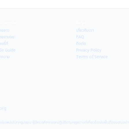
ระเภทหวย
ข้อมูล
วยลาว
เกี่ยวกับเรา
วยฮานอย
FAQ
ยยี่กี
ติดต่อ
่มือ Guide
Privacy Policy
ทความ
Terms of Service
.org
งเสริมการเล่นพนันในทุกรูปแบบ ผู้ใช้ควรศึกษาและปฏิบัติตามกฎหมายที่เกี่ยวข้องในพื้นที่ของต