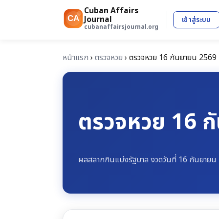
Cuban Affairs
CA
Journal
เข้าสู่ระบบ
cubanaffairsjournal.org
หน้าแรก
›
ตรวจหวย
› ตรวจหวย
16 กันยายน 2569
ตรวจหวย
16 ก
ผลสลากกินแบ่งรัฐบาล งวดวันที่
16 กันยายน