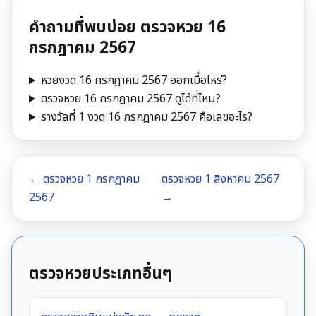
คำถามที่พบบ่อย ตรวจหวย
16
กรกฎาคม 2567
หวยงวด
16 กรกฎาคม 2567
ออกเมื่อไหร่?
ตรวจหวย
16 กรกฎาคม 2567
ดูได้ที่ไหน?
รางวัลที่ 1 งวด
16 กรกฎาคม 2567
คือเลขอะไร?
← ตรวจหวย
1 กรกฎาคม
ตรวจหวย
1 สิงหาคม 2567
2567
→
ตรวจหวยประเภทอื่นๆ