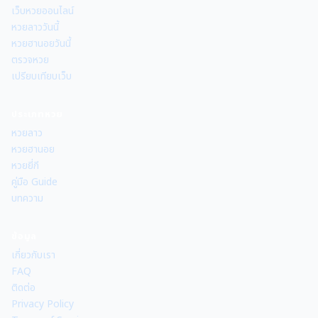
เว็บหวยออนไลน์
หวยลาววันนี้
หวยฮานอยวันนี้
ตรวจหวย
เปรียบเทียบเว็บ
ประเภทหวย
หวยลาว
หวยฮานอย
หวยยี่กี
คู่มือ Guide
บทความ
ข้อมูล
เกี่ยวกับเรา
FAQ
ติดต่อ
Privacy Policy