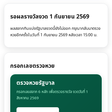
รอผลรางวัลงวด
1 กันยายน 2569
ผลสลากกินแบ่งรัฐบาลงวดนี้ยังไม่ออก กรุณากลับมาตรวจ
หวยอีกครั้งในวันที่
1
กันยายน
2569
หลังเวลา 15:00 น.
กรอกเลขตรวจหวย
ตรวจหวยรัฐบาล
กรอกเลขสลาก 6 หลัก เพื่อตรวจรางวัล งวดวันที่
1
สิงหาคม 2569