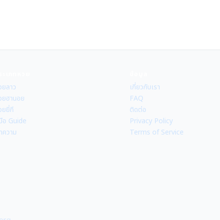
ระเภทหวย
ข้อมูล
วยลาว
เกี่ยวกับเรา
วยฮานอย
FAQ
ยยี่กี
ติดต่อ
่มือ Guide
Privacy Policy
ทความ
Terms of Service