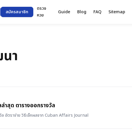
ตรวจ
สมัครสมาชิก
Guide
Blog
FAQ
Sitemap
หวย
ฒนา
ล่าสุด ตารางออกรางวัล
ล อัตราจ่าย วิธีเช็คผลจาก Cuban Affairs Journal