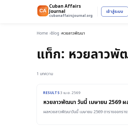
Cuban Affairs
CA
Journal
เข้าสู่ระบบ
cubanaffairsjournal.org
Home
Blog
หวยลาวพัฒนา
แท็ก:
หวยลาวพั
1
บทความ
·
3 เม.ย. 2569
RESULTS
หวยลาวพัฒนา วันนี้ เมษายน 2569 ผล
ผลหวยลาวพัฒนาวันนี้ เมษายน 2569 ตารางออกรางวั