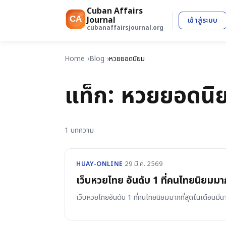
Cuban Affairs
CA
Journal
เข้าสู่ระบบ
cubanaffairsjournal.org
Home
Blog
หวยยอดนิยม
แท็ก:
หวยยอดนิ
1
บทความ
·
29 มี.ค. 2569
HUAY-ONLINE
เว็บหวยไทย อันดับ 1 ที่คนไทยนิยมมา
เว็บหวยไทยอันดับ 1 ที่คนไทยนิยมมากที่สุดในเดือนม