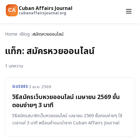
Cuban Affairs Journal
CA
cubanaffairsjournal.org
Home
Blog
สมัครหวยออนไลน์
แท็ก:
สมัครหวยออนไลน์
1
บทความ
·
3 เม.ย. 2569
GUIDES
วิธีสมัครเว็บหวยออนไลน์ เมษายน 2569 ขั้น
ตอนง่ายๆ 3 นาที
วิธีสมัครสมาชิกเว็บหวยออนไลน์ เมษายน 2569 ขั้นตอนง่ายๆ ใช้
เวลาแค่ 3 นาที พร้อมคำแนะนำจาก Cuban Affairs Journal