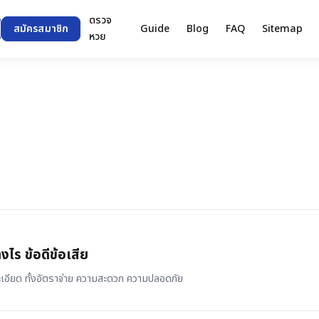
ตรวจ
สมัครสมาชิก
Guide
Blog
FAQ
Sitemap
หวย
งไร ข้อดีข้อเสีย
ะเอียด ทั้งอัตราจ่าย ความสะดวก ความปลอดภัย