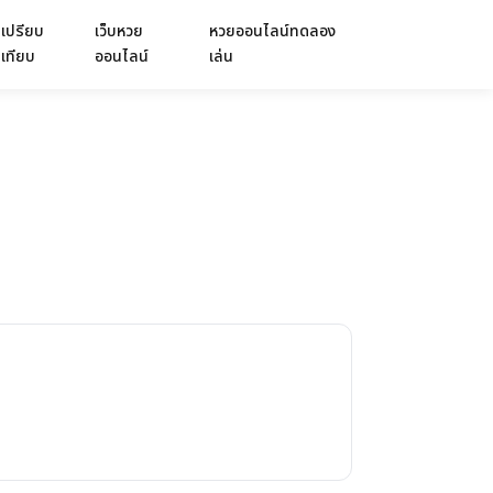
เปรียบ
เว็บหวย
หวยออนไลน์ทดลอง
เทียบ
ออนไลน์
เล่น