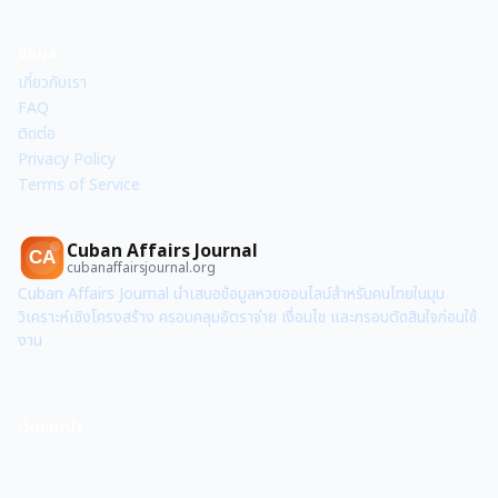
ข้อมูล
เกี่ยวกับเรา
FAQ
ติดต่อ
Privacy Policy
Terms of Service
Cuban Affairs Journal
CA
cubanaffairsjournal.org
Cuban Affairs Journal นำเสนอข้อมูลหวยออนไลน์สำหรับคนไทยในมุม
วิเคราะห์เชิงโครงสร้าง ครอบคลุมอัตราจ่าย เงื่อนไข และกรอบตัดสินใจก่อนใช้
งาน
เว็บแนะนำ