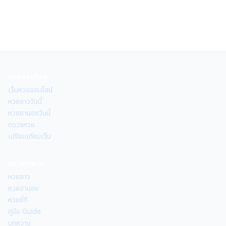
หวยออนไลน์
เว็บหวยออนไลน์
หวยลาววันนี้
หวยฮานอยวันนี้
ตรวจหวย
เปรียบเทียบเว็บ
ประเภทหวย
หวยลาว
หวยฮานอย
หวยยี่กี
คู่มือ Guide
บทความ