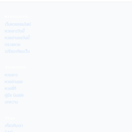
หวยออนไลน์
เว็บหวยออนไลน์
หวยลาววันนี้
หวยฮานอยวันนี้
ตรวจหวย
เปรียบเทียบเว็บ
ประเภทหวย
หวยลาว
หวยฮานอย
หวยยี่กี
คู่มือ Guide
บทความ
ข้อมูล
เกี่ยวกับเรา