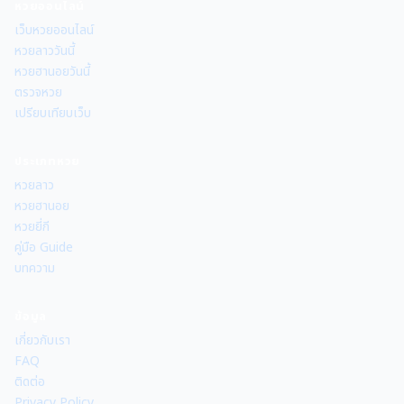
หวยออนไลน์
เว็บหวยออนไลน์
หวยลาววันนี้
หวยฮานอยวันนี้
ตรวจหวย
เปรียบเทียบเว็บ
ประเภทหวย
หวยลาว
หวยฮานอย
หวยยี่กี
คู่มือ Guide
บทความ
ข้อมูล
เกี่ยวกับเรา
FAQ
ติดต่อ
Privacy Policy