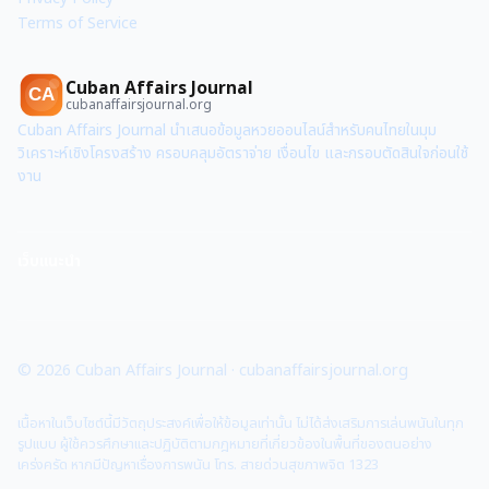
Terms of Service
Cuban Affairs Journal
CA
cubanaffairsjournal.org
Cuban Affairs Journal นำเสนอข้อมูลหวยออนไลน์สำหรับคนไทยในมุม
วิเคราะห์เชิงโครงสร้าง ครอบคลุมอัตราจ่าย เงื่อนไข และกรอบตัดสินใจก่อนใช้
งาน
เว็บแนะนำ
©
2026
Cuban Affairs Journal
·
cubanaffairsjournal.org
เนื้อหาในเว็บไซต์นี้มีวัตถุประสงค์เพื่อให้ข้อมูลเท่านั้น ไม่ได้ส่งเสริมการเล่นพนันในทุก
รูปแบบ ผู้ใช้ควรศึกษาและปฏิบัติตามกฎหมายที่เกี่ยวข้องในพื้นที่ของตนอย่าง
เคร่งครัด หากมีปัญหาเรื่องการพนัน โทร. สายด่วนสุขภาพจิต 1323